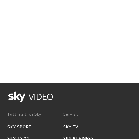
VIDEO
Tutti i siti di Sky:
Servizi:
SKY SPORT
SKY TV
SKY TG 24
SKY BUSINESS