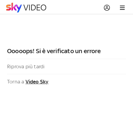
Ooooops! Si è verificato un errore
Riprova più tardi
Torna a
Video Sky