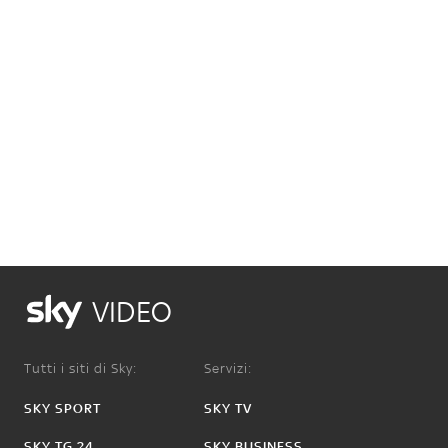
VIDEO
Tutti i siti di Sky:
Servizi:
SKY SPORT
SKY TV
SKY TG 24
SKY BUSINESS