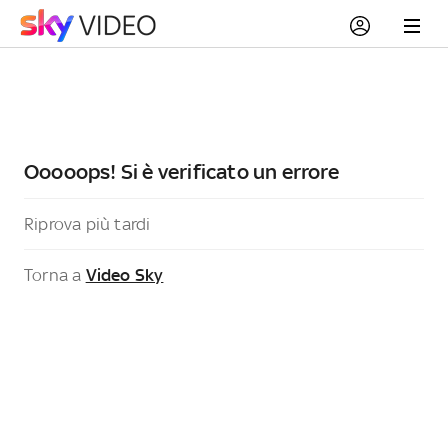
Ooooops! Si è verificato un errore
Riprova più tardi
Torna a
Video Sky