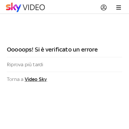
Ooooops! Si è verificato un errore
Riprova più tardi
Torna a
Video Sky