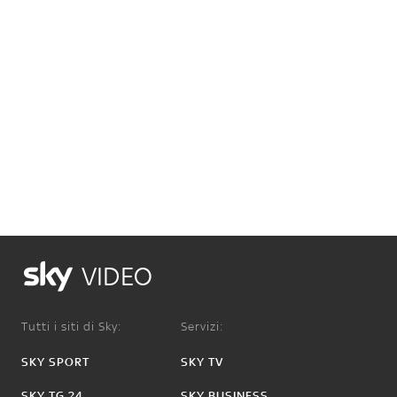
VIDEO
Tutti i siti di Sky:
Servizi:
SKY SPORT
SKY TV
SKY TG 24
SKY BUSINESS