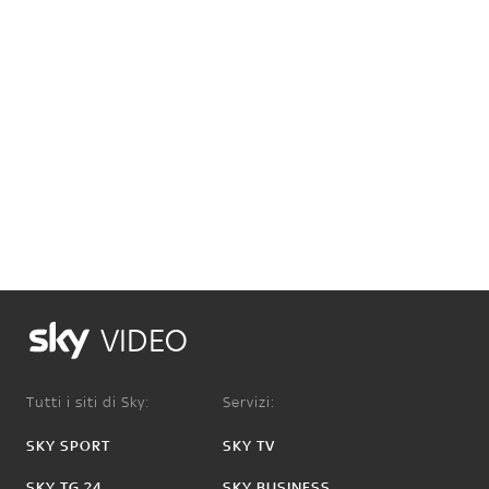
VIDEO
Tutti i siti di Sky:
Servizi:
SKY SPORT
SKY TV
SKY TG 24
SKY BUSINESS