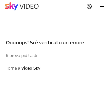
Ooooops! Si è verificato un errore
Riprova più tardi
Torna a
Video Sky