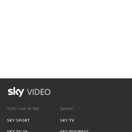
VIDEO
Tutti i siti di Sky:
Servizi:
SKY SPORT
SKY TV
SKY TG 24
SKY BUSINESS