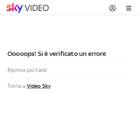
Ooooops! Si è verificato un errore
Riprova più tardi
Torna a
Video Sky