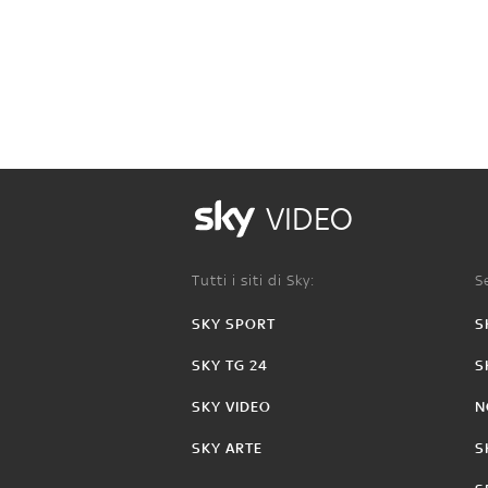
VIDEO
Tutti i siti di Sky:
Se
SKY SPORT
S
SKY TG 24
S
SKY VIDEO
N
SKY ARTE
S