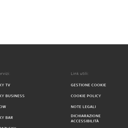
rvizi:
Link utili:
KY TV
GESTIONE COOKIE
KY BUSINESS
COOKIE POLICY
OW
NOTE LEGALI
DICHIARAZIONE
KY BAR
ACCESSIBILITÀ