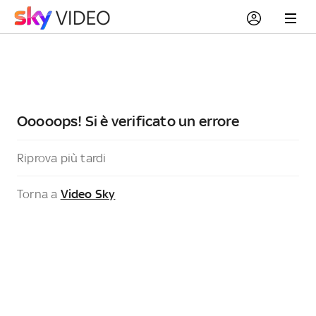
Ooooops! Si è verificato un errore
Riprova più tardi
Torna a
Video Sky