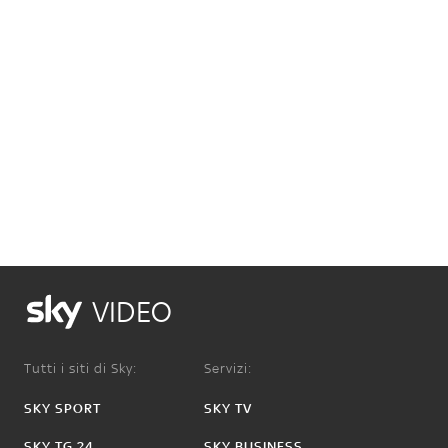
VIDEO
Tutti i siti di Sky:
Servizi:
SKY SPORT
SKY TV
SKY TG 24
SKY BUSINESS