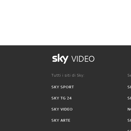
VIDEO
Tutti i siti di Sky:
Se
SKY SPORT
S
SKY TG 24
S
SKY VIDEO
N
SKY ARTE
S