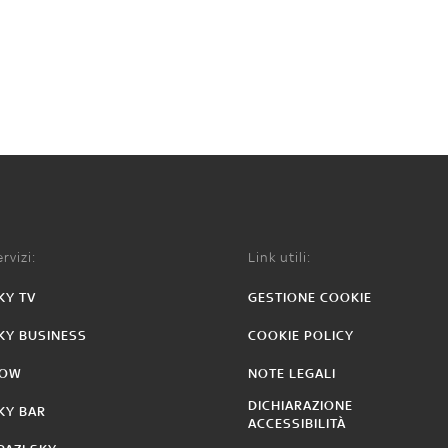
rvizi:
Link utili:
KY TV
GESTIONE COOKIE
KY BUSINESS
COOKIE POLICY
OW
NOTE LEGALI
DICHIARAZIONE
KY BAR
ACCESSIBILITÀ