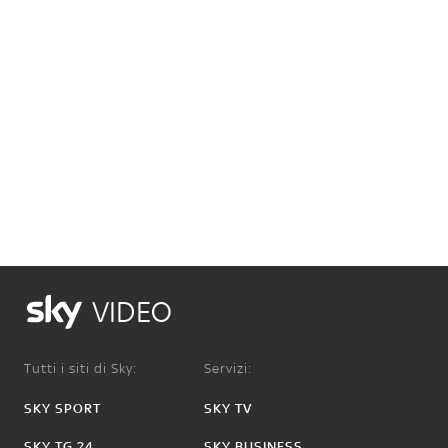
VIDEO
Tutti i siti di Sky:
Servizi:
SKY SPORT
SKY TV
SKY TG 24
SKY BUSINESS