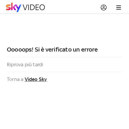
Ooooops! Si è verificato un errore
Riprova più tardi
Torna a
Video Sky