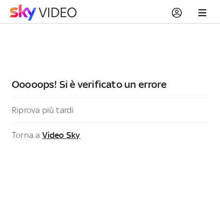
Ooooops! Si è verificato un errore
Riprova più tardi
Torna a
Video Sky