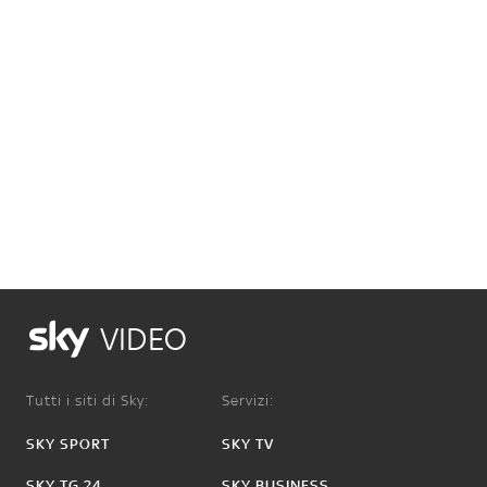
VIDEO
Tutti i siti di Sky:
Servizi:
SKY SPORT
SKY TV
SKY TG 24
SKY BUSINESS