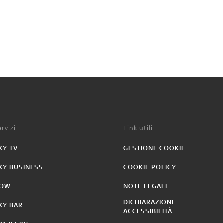
rvizi:
Link utili:
KY TV
GESTIONE COOKIE
KY BUSINESS
COOKIE POLICY
OW
NOTE LEGALI
DICHIARAZIONE
KY BAR
ACCESSIBILITÀ