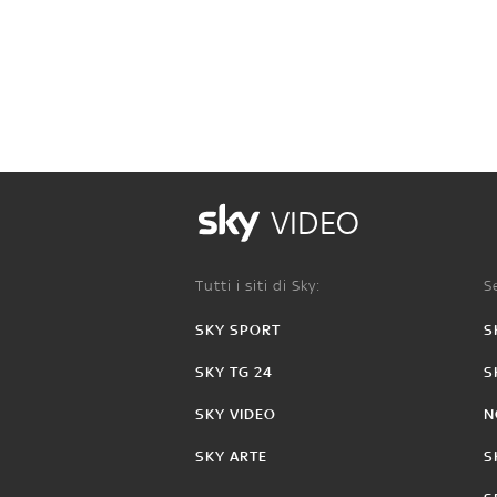
VIDEO
Tutti i siti di Sky:
Se
SKY SPORT
S
SKY TG 24
S
SKY VIDEO
N
SKY ARTE
S