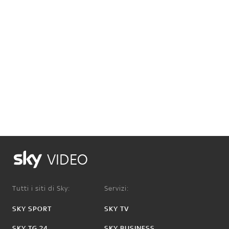
VIDEO
Tutti i siti di Sky:
Servizi:
SKY SPORT
SKY TV
SKY TG 24
SKY BUSINESS