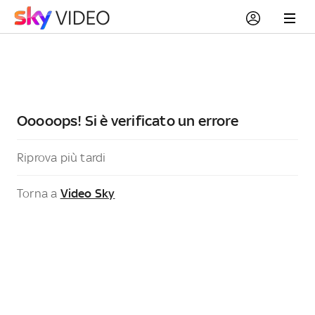
Ooooops! Si è verificato un errore
Riprova più tardi
Torna a
Video Sky