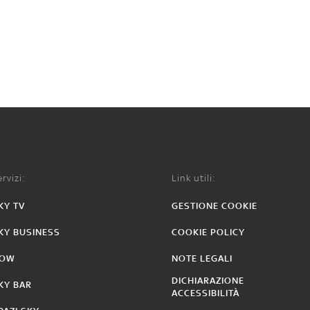
rvizi:
Link utili:
KY TV
GESTIONE COOKIE
KY BUSINESS
COOKIE POLICY
OW
NOTE LEGALI
DICHIARAZIONE
KY BAR
ACCESSIBILITÀ