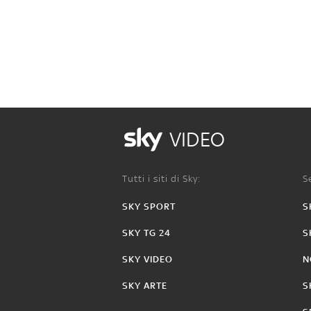
VIDEO
Tutti i siti di Sky:
Se
SKY SPORT
S
SKY TG 24
S
SKY VIDEO
N
SKY ARTE
S