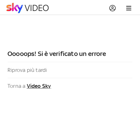
Ooooops! Si è verificato un errore
Riprova più tardi
Torna a
Video Sky