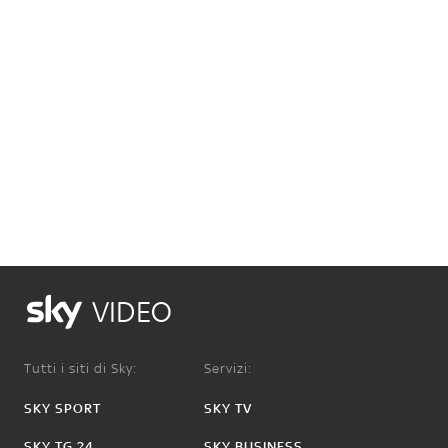
VIDEO
Tutti i siti di Sky:
Servizi:
SKY SPORT
SKY TV
SKY TG 24
SKY BUSINESS