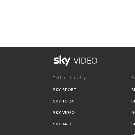
VIDEO
Tutti i siti di Sky:
Se
SKY SPORT
S
SKY TG 24
S
SKY VIDEO
N
SKY ARTE
S