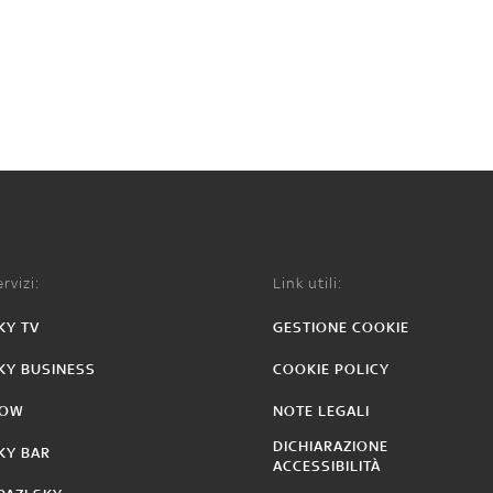
rvizi:
Link utili:
KY TV
GESTIONE COOKIE
KY BUSINESS
COOKIE POLICY
OW
NOTE LEGALI
DICHIARAZIONE
KY BAR
ACCESSIBILITÀ