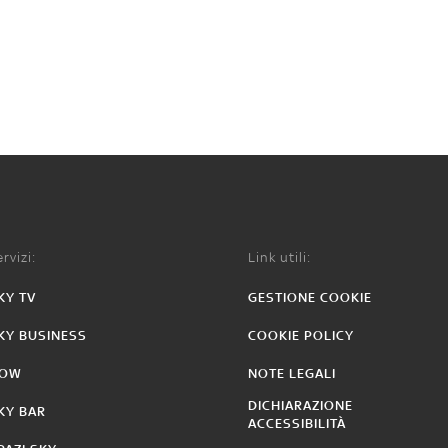
rvizi:
Link utili:
KY TV
GESTIONE COOKIE
KY BUSINESS
COOKIE POLICY
OW
NOTE LEGALI
DICHIARAZIONE
KY BAR
ACCESSIBILITÀ