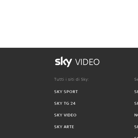
VIDEO
Tutti i siti di Sky:
Se
SKY SPORT
S
SKY TG 24
S
SKY VIDEO
N
SKY ARTE
S