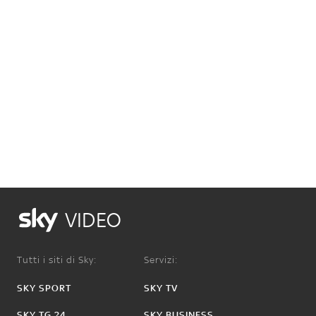
VIDEO
Tutti i siti di Sky:
Servizi:
SKY SPORT
SKY TV
SKY TG 24
SKY BUSINESS