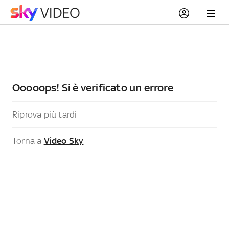
Ooooops! Si è verificato un errore
Riprova più tardi
Torna a
Video Sky