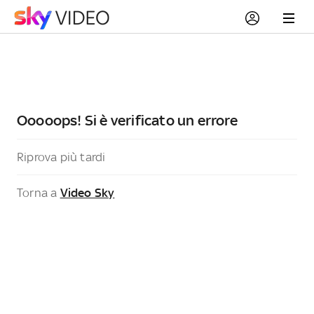
Ooooops! Si è verificato un errore
Riprova più tardi
Torna a
Video Sky