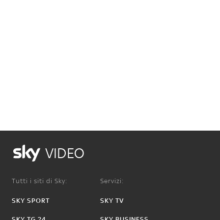
VIDEO
Tutti i siti di Sky:
Servizi:
SKY SPORT
SKY TV
SKY TG 24
SKY BUSINESS