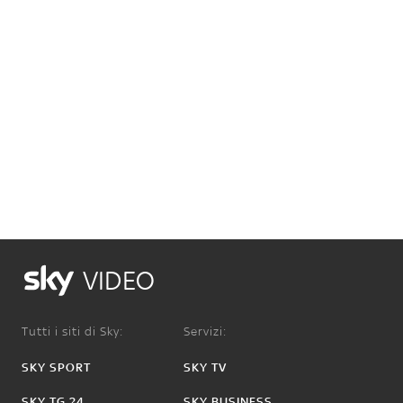
VIDEO
Tutti i siti di Sky:
Servizi:
SKY SPORT
SKY TV
SKY TG 24
SKY BUSINESS