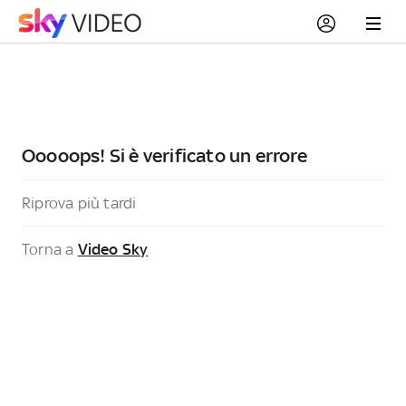
Ooooops! Si è verificato un errore
Riprova più tardi
Torna a
Video Sky