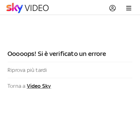
Ooooops! Si è verificato un errore
Riprova più tardi
Torna a
Video Sky