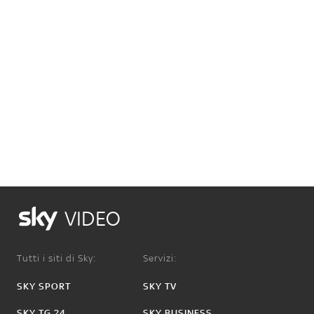
VIDEO
Tutti i siti di Sky:
Servizi:
SKY SPORT
SKY TV
SKY TG 24
SKY BUSINESS