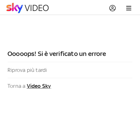
Ooooops! Si è verificato un errore
Riprova più tardi
Torna a
Video Sky