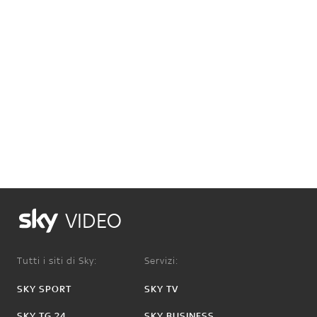
VIDEO
Tutti i siti di Sky:
Servizi:
SKY SPORT
SKY TV
SKY TG 24
SKY BUSINESS