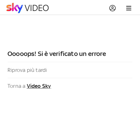
Ooooops! Si è verificato un errore
Riprova più tardi
Torna a
Video Sky