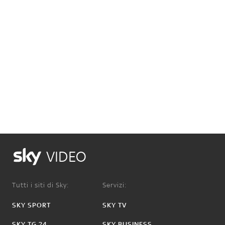
VIDEO
Tutti i siti di Sky:
Servizi:
SKY SPORT
SKY TV
SKY TG 24
SKY BUSINESS