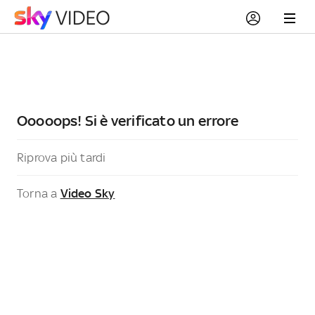
Ooooops! Si è verificato un errore
Riprova più tardi
Torna a
Video Sky