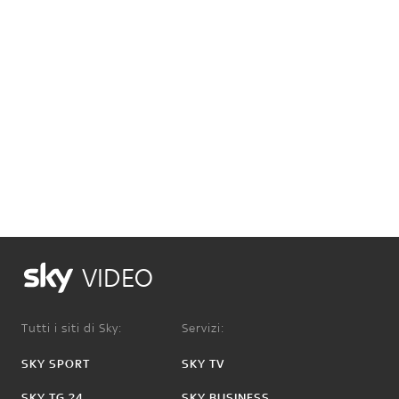
VIDEO
Tutti i siti di Sky:
Servizi:
SKY SPORT
SKY TV
SKY TG 24
SKY BUSINESS