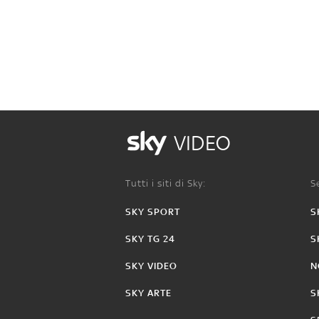
VIDEO
Tutti i siti di Sky:
Se
SKY SPORT
S
SKY TG 24
S
SKY VIDEO
N
SKY ARTE
S