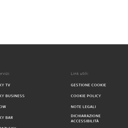
rvizi:
Link utili:
KY TV
GESTIONE COOKIE
KY BUSINESS
COOKIE POLICY
OW
NOTE LEGALI
DICHIARAZIONE
KY BAR
ACCESSIBILITÀ