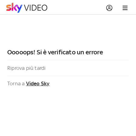
Ooooops! Si è verificato un errore
Riprova più tardi
Torna a
Video Sky