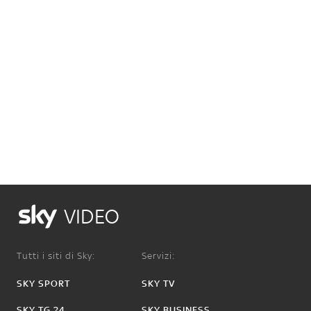
VIDEO
Tutti i siti di Sky:
Servizi:
SKY SPORT
SKY TV
SKY TG 24
SKY BUSINESS