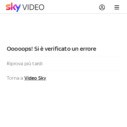
Ooooops! Si è verificato un errore
Riprova più tardi
Torna a
Video Sky