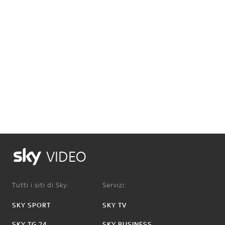
VIDEO
Tutti i siti di Sky:
Servizi:
SKY SPORT
SKY TV
SKY TG 24
SKY BUSINESS