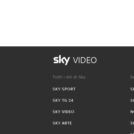
VIDEO
Tutti i siti di Sky:
Se
SKY SPORT
S
SKY TG 24
S
SKY VIDEO
N
SKY ARTE
S