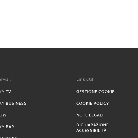
rvizi:
Link utili:
KY TV
GESTIONE COOKIE
KY BUSINESS
COOKIE POLICY
OW
NOTE LEGALI
DICHIARAZIONE
KY BAR
ACCESSIBILITÀ