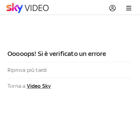
Ooooops! Si è verificato un errore
Riprova più tardi
Torna a
Video Sky