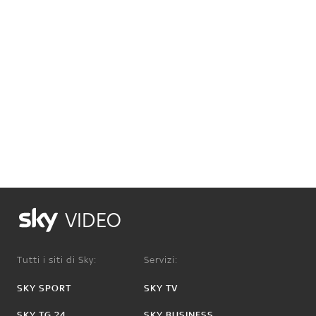
VIDEO
Tutti i siti di Sky:
Servizi:
SKY SPORT
SKY TV
SKY TG 24
SKY BUSINESS