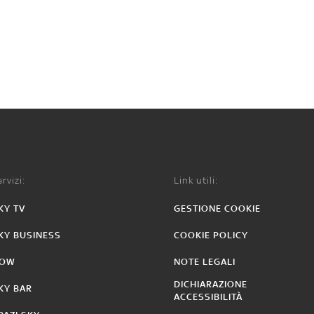
rvizi:
Link utili:
KY TV
GESTIONE COOKIE
KY BUSINESS
COOKIE POLICY
OW
NOTE LEGALI
DICHIARAZIONE
KY BAR
ACCESSIBILITÀ