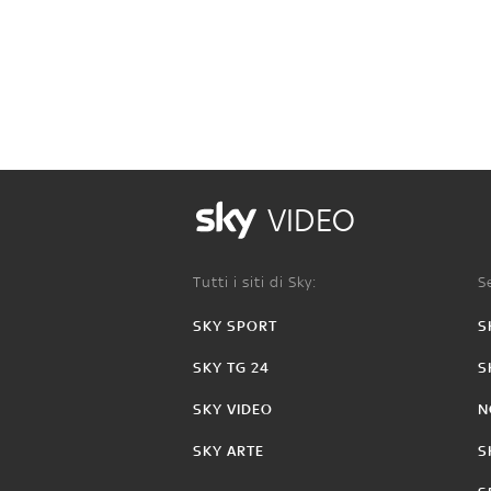
VIDEO
Tutti i siti di Sky:
Se
SKY SPORT
S
SKY TG 24
S
SKY VIDEO
N
SKY ARTE
S