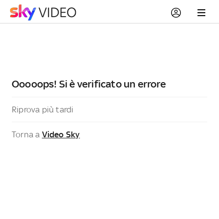
Ooooops! Si è verificato un errore
Riprova più tardi
Torna a
Video Sky