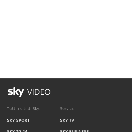
VIDEO
Tutti i siti di Sky:
Servizi:
SKY SPORT
SKY TV
SKY TG 24
SKY BUSINESS