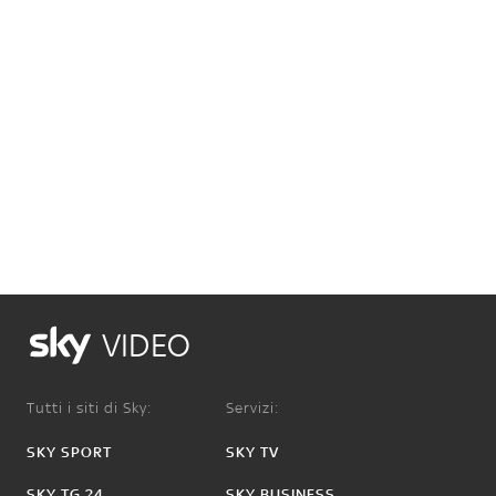
VIDEO
Tutti i siti di Sky:
Servizi:
SKY SPORT
SKY TV
SKY TG 24
SKY BUSINESS