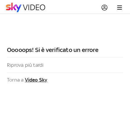
Ooooops! Si è verificato un errore
Riprova più tardi
Torna a
Video Sky