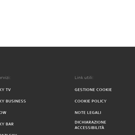
rvizi:
Link utili:
KY TV
GESTIONE COOKIE
KY BUSINESS
COOKIE POLICY
OW
NOTE LEGALI
DICHIARAZIONE
KY BAR
ACCESSIBILITÀ