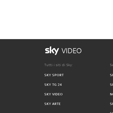
VIDEO
Tutti i siti di Sky:
Se
SKY SPORT
S
SKY TG 24
S
SKY VIDEO
N
SKY ARTE
S