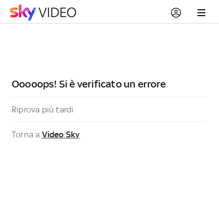
Ooooops! Si è verificato un errore
Riprova più tardi
Torna a
Video Sky