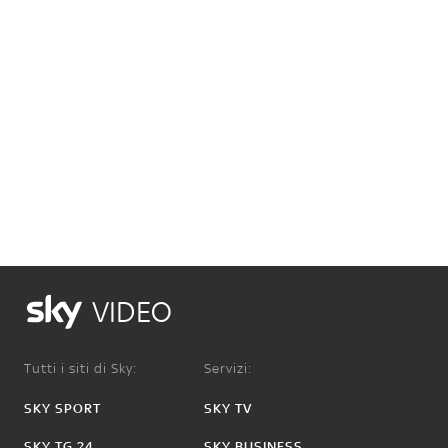
VIDEO
Tutti i siti di Sky:
Servizi:
SKY SPORT
SKY TV
SKY TG 24
SKY BUSINESS