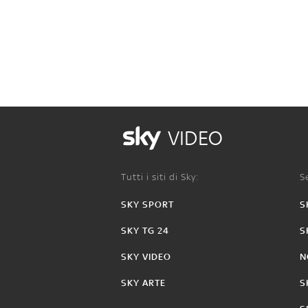
VIDEO
Tutti i siti di Sky:
Se
SKY SPORT
S
SKY TG 24
S
SKY VIDEO
N
SKY ARTE
S