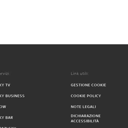
rvizi:
Link utili:
KY TV
GESTIONE COOKIE
KY BUSINESS
COOKIE POLICY
OW
NOTE LEGALI
DICHIARAZIONE
KY BAR
ACCESSIBILITÀ