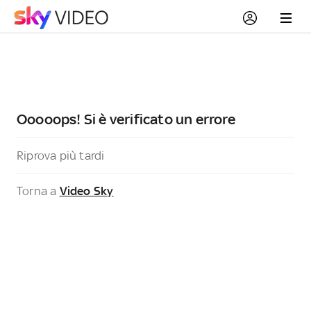
Ooooops! Si è verificato un errore
Riprova più tardi
Torna a
Video Sky