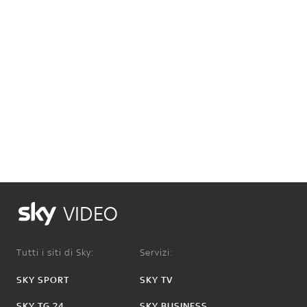
VIDEO
Tutti i siti di Sky:
Servizi:
SKY SPORT
SKY TV
SKY TG 24
SKY BUSINESS