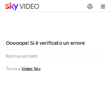
Ooooops! Si è verificato un errore
Riprova più tardi
Torna a
Video Sky