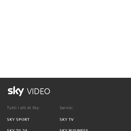
VIDEO
Tutti i siti di Sky:
Servizi:
SKY SPORT
SKY TV
SKY TG 24
SKY BUSINESS