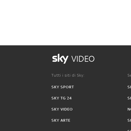
VIDEO
Tutti i siti di Sky:
Se
SKY SPORT
S
SKY TG 24
S
SKY VIDEO
N
SKY ARTE
S