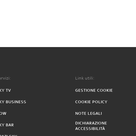
rvizi:
Link utili:
KY TV
GESTIONE COOKIE
KY BUSINESS
COOKIE POLICY
OW
NOTE LEGALI
DICHIARAZIONE
KY BAR
ACCESSIBILITÀ