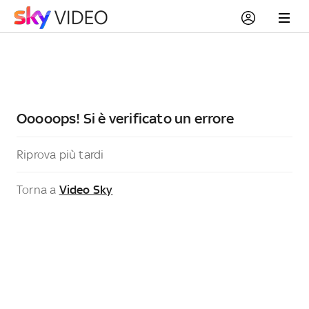
Ooooops! Si è verificato un errore
Riprova più tardi
Torna a
Video Sky