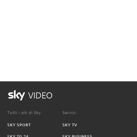
VIDEO
Tutti i siti di Sky:
Servizi:
SKY SPORT
SKY TV
SKY TG 24
SKY BUSINESS