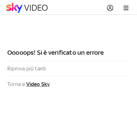
Ooooops! Si è verificato un errore
Riprova più tardi
Torna a
Video Sky