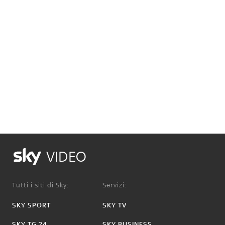
VIDEO
Tutti i siti di Sky:
Servizi:
SKY SPORT
SKY TV
SKY TG 24
SKY BUSINESS