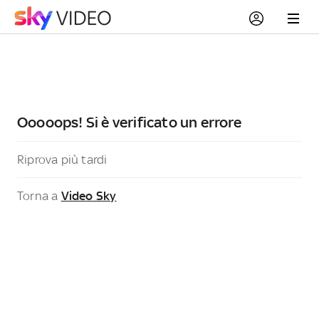
Ooooops! Si è verificato un errore
Riprova più tardi
Torna a
Video Sky