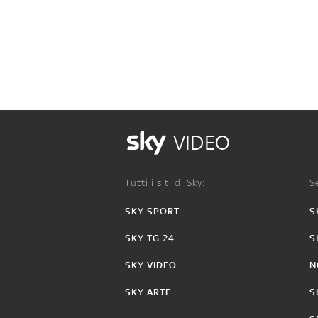
VIDEO
Tutti i siti di Sky:
Se
SKY SPORT
S
SKY TG 24
S
SKY VIDEO
N
SKY ARTE
S