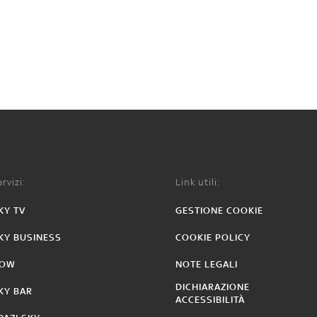
rvizi:
Link utili:
KY TV
GESTIONE COOKIE
KY BUSINESS
COOKIE POLICY
OW
NOTE LEGALI
DICHIARAZIONE
KY BAR
ACCESSIBILITÀ