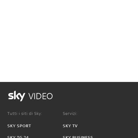
VIDEO
Tutti i siti di Sky:
Servizi:
SKY SPORT
SKY TV
SKY TG 24
SKY BUSINESS