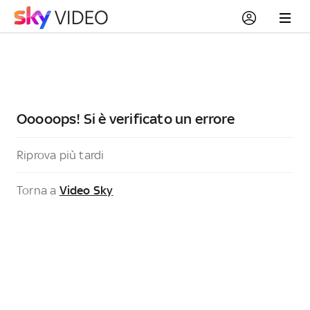
Ooooops! Si è verificato un errore
Riprova più tardi
Torna a
Video Sky