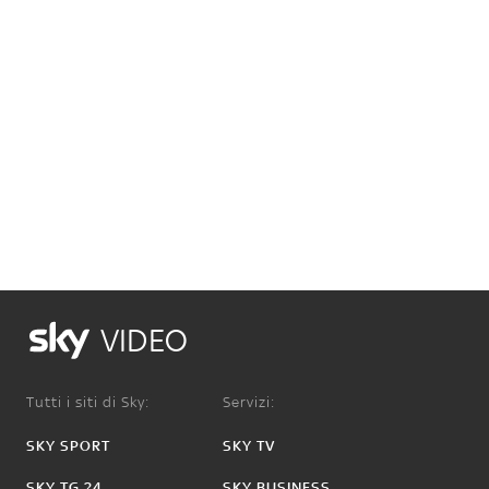
VIDEO
Tutti i siti di Sky:
Servizi:
SKY SPORT
SKY TV
SKY TG 24
SKY BUSINESS