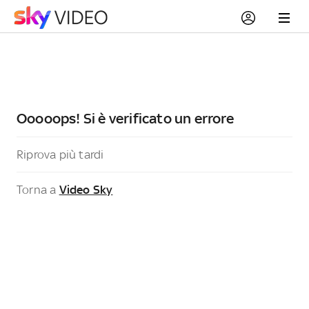
Ooooops! Si è verificato un errore
Riprova più tardi
Torna a
Video Sky