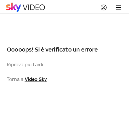
Ooooops! Si è verificato un errore
Riprova più tardi
Torna a
Video Sky