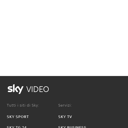
VIDEO
Tutti i siti di Sky:
Servizi:
SKY SPORT
SKY TV
SKY TG 24
SKY BUSINESS