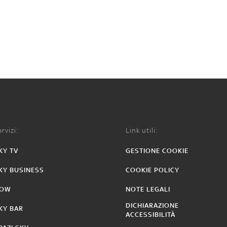
rvizi:
Link utili:
KY TV
GESTIONE COOKIE
KY BUSINESS
COOKIE POLICY
OW
NOTE LEGALI
DICHIARAZIONE
KY BAR
ACCESSIBILITÀ