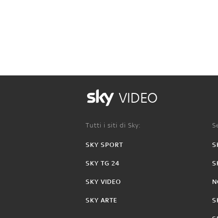
VIDEO
Tutti i siti di Sky:
Se
SKY SPORT
S
SKY TG 24
S
SKY VIDEO
N
SKY ARTE
S