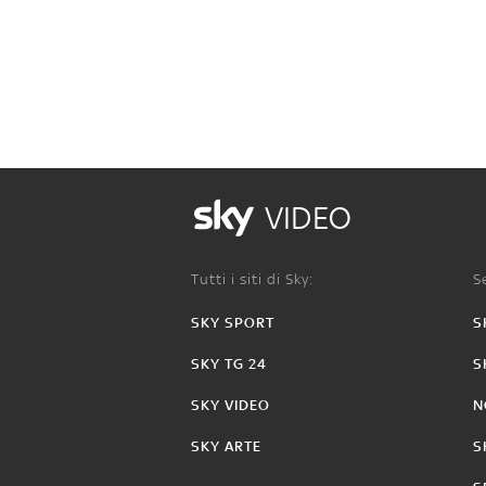
VIDEO
Tutti i siti di Sky:
Se
SKY SPORT
S
SKY TG 24
S
SKY VIDEO
N
SKY ARTE
S