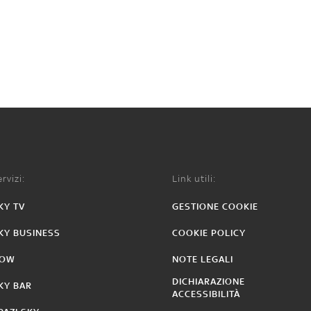
rvizi:
Link utili:
KY TV
GESTIONE COOKIE
KY BUSINESS
COOKIE POLICY
OW
NOTE LEGALI
DICHIARAZIONE
KY BAR
ACCESSIBILITÀ