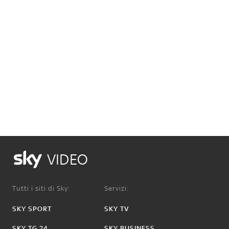
VIDEO
Tutti i siti di Sky:
Servizi:
SKY SPORT
SKY TV
SKY TG 24
SKY BUSINESS