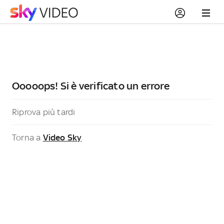
Ooooops! Si è verificato un errore
Riprova più tardi
Torna a
Video Sky