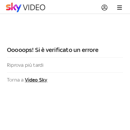
Ooooops! Si è verificato un errore
Riprova più tardi
Torna a
Video Sky