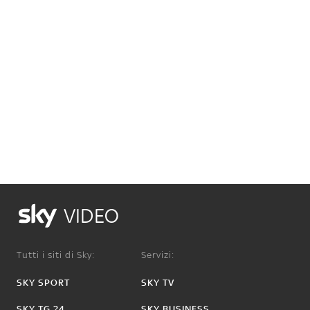
VIDEO
Tutti i siti di Sky:
Servizi:
SKY SPORT
SKY TV
SKY TG 24
SKY BUSINESS