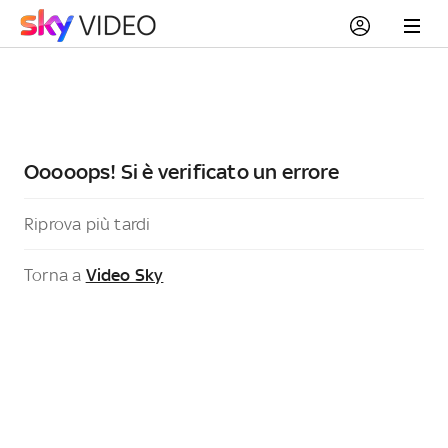
Ooooops! Si è verificato un errore
Riprova più tardi
Torna a
Video Sky