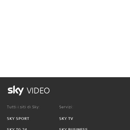
VIDEO
Tutti i siti di Sky:
Servizi:
SKY SPORT
SKY TV
SKY TG 24
SKY BUSINESS