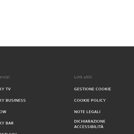
rvizi:
Link utili:
KY TV
GESTIONE COOKIE
KY BUSINESS
COOKIE POLICY
OW
NOTE LEGALI
DICHIARAZIONE
KY BAR
ACCESSIBILITÀ