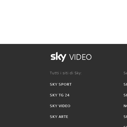
VIDEO
Tutti i siti di Sky:
Se
SKY SPORT
S
SKY TG 24
S
SKY VIDEO
N
SKY ARTE
S